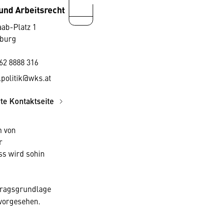
und Arbeitsrecht
aab-Platz 1
zburg
62 8888 316
lpolitik@wks.at
rte Kontaktseite
n von
r
ss wird sohin
tragsgrundlage
 vorgesehen.