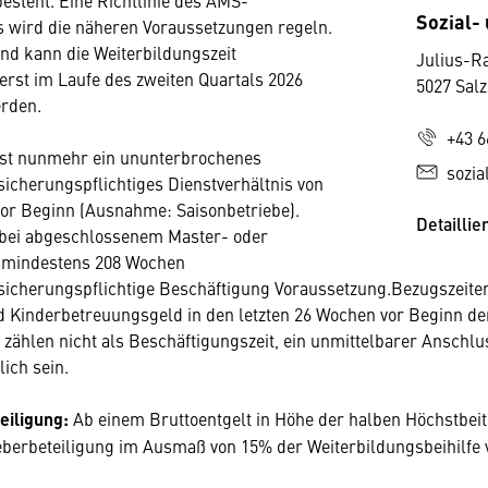
esteht. Eine Richtlinie des AMS-
Sozial- 
 wird die näheren Voraussetzungen regeln.
d kann die Weiterbildungszeit
Julius-R
 erst im Laufe des zweiten Quartals 2026
5027 Sal
erden.
+43 6
ist nunmehr ein ununterbrochenes
sozia
sicherungspflichtiges Dienstverhältnis von
or Beginn (Ausnahme: Saisonbetriebe).
Detaillie
 bei abgeschlossenem Master- oder
 mindestens 208 Wochen
sicherungspflichtige Beschäftigung Voraussetzung.Bezugszeite
 Kinderbetreuungsgeld in den letzten 26 Wochen vor Beginn de
zählen nicht als Beschäftigungszeit, ein unmittelbarer Anschlu
ich sein.
eiligung:
Ab einem Bruttoentgelt in Höhe der halben Höchstbei
geberbeteiligung im Ausmaß von 15% der Weiterbildungsbeihilfe