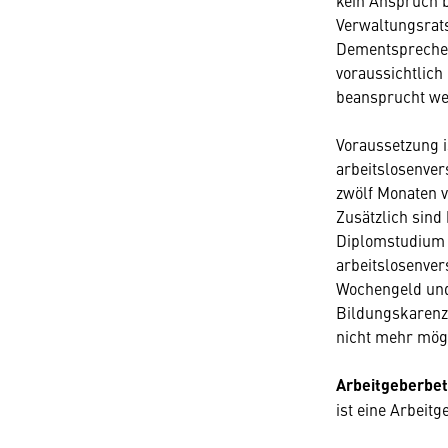
kein Anspruch b
Verwaltungsrats
Dementsprechen
voraussichtlich
beansprucht w
Voraussetzung 
arbeitslosenver
zwölf Monaten v
Zusätzlich sind
Diplomstudium
arbeitslosenver
Wochengeld und
Bildungskarenz 
nicht mehr mögl
Arbeitgeberbet
ist eine Arbeit