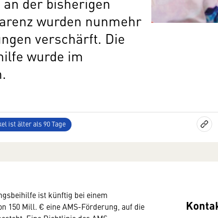
k an der bisherigen
karenz wurden nunmehr
ngen verschärft. Die
hilfe wurde im
n.
el ist älter als 90 Tage
gsbeihilfe ist künftig bei einem
Konta
n 150 Mill. € eine AMS-Förderung, auf die