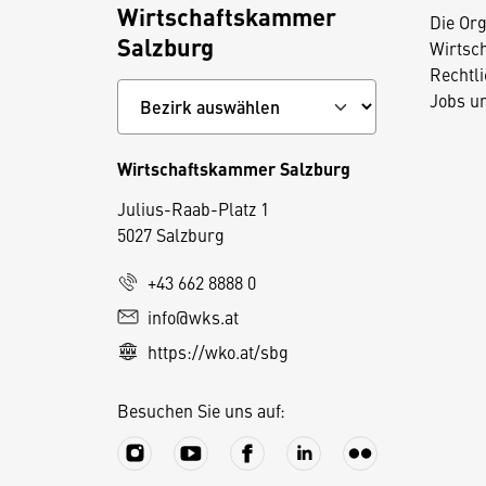
Wirtschaftskammer
Die Org
Salzburg
Wirtsc
Rechtl
Jobs u
Wirtschaftskammer Salzburg
Julius-Raab-Platz 1
5027 Salzburg
D
i
+43 662 8888 0
e
info@wks.at
s
https://wko.at/sbg
e
S
Besuchen Sie uns auf:
e
it
e