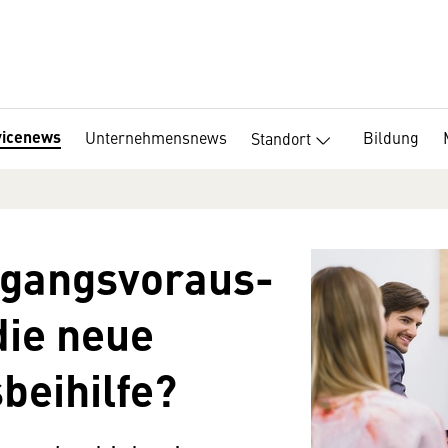
vicenews
Unternehmensnews
Bildung
Standort
gangs­vor­aus­
die neue
beihilfe?