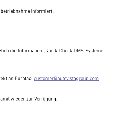
nbetriebnahme informiert:
r
zlich die Information „Quick-Check DMS-Systeme“
rekt an Eurotax:
customer@autovistagroup.com
damit wieder zur Verfügung.