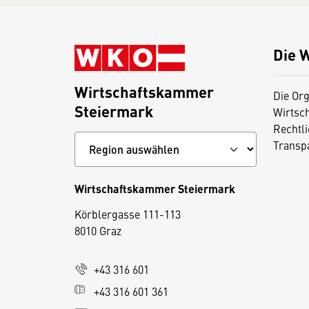
Die 
Wirtschaftskammer
Die Org
Steiermark
Wirtsc
Rechtl
Transp
Wirtschaftskammer Steiermark
D
Körblergasse 111-113
i
8010 Graz
e
s
+43 316 601
e
+43 316 601 361
S