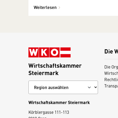
Weiterlesen
Die 
Wirtschaftskammer
Die Org
Steiermark
Wirtsc
Rechtl
Transp
Wirtschaftskammer Steiermark
D
Körblergasse 111-113
i