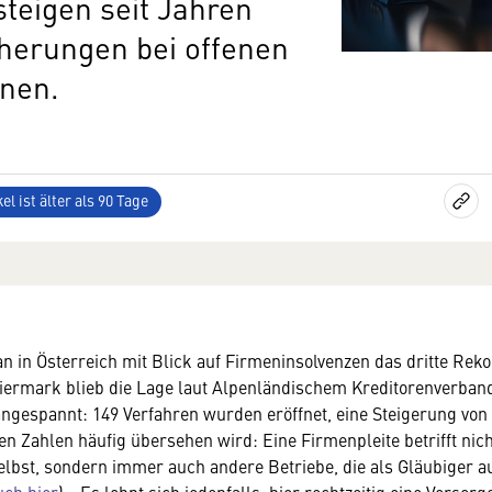
teigen seit Jahren
cherungen bei offenen
nen.
el ist älter als 90 Tage
n in Österreich mit Blick auf Firmeninsolvenzen das dritte Reko
eiermark blieb die Lage laut Alpenländischem Kreditorenverban
angespannt: 149 Verfahren wurden eröffnet, eine Steigerung von 
sen Zahlen häufig übersehen wird: Eine Firmenpleite betrifft nic
bst, sondern immer auch andere Betriebe, die als Gläubiger a