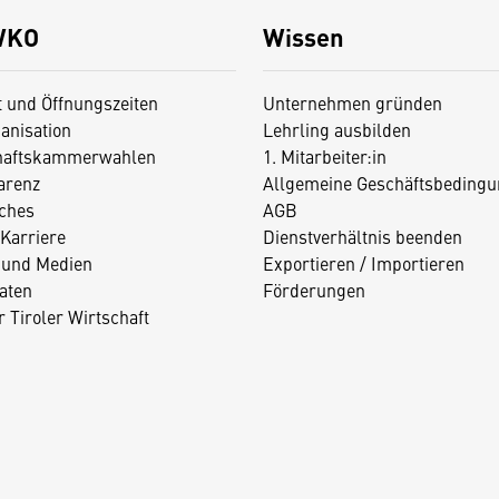
WKO
Wissen
t und Öffnungszeiten
Unternehmen gründen
anisation
Lehrling ausbilden
haftskammerwahlen
1. Mitarbeiter:in
arenz
Allgemeine Geschäftsbedingu
iches
AGB
Karriere
Dienstverhältnis beenden
 und Medien
Exportieren / Importieren
aten
Förderungen
 Tiroler Wirtschaft