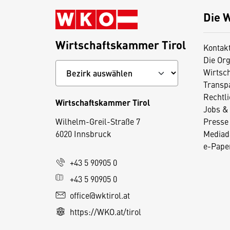
Die 
Wirtschaftskammer Tirol
Kontak
Die Org
Wirtsc
Transp
Rechtl
Wirtschaftskammer Tirol
Jobs & 
D
Wilhelm-Greil-Straße 7
Presse
i
6020 Innsbruck
Mediad
e
e-Paper
s
+43 5 90905 0
e
+43 5 90905 0
S
e
office@wktirol.at
it
https://WKO.at/tirol
e