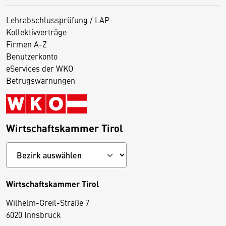
Lehrabschlussprüfung / LAP
Kollektivverträge
Firmen A-Z
Benutzerkonto
eServices der WKO
Betrugswarnungen
Wirtschaftskammer Tirol
Wirtschaftskammer Tirol
Wilhelm-Greil-Straße 7
D
6020 Innsbruck
i