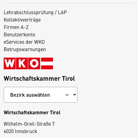
Lehrabschlussprüfung / LAP
Kollektivverträge
Firmen A-Z
Benutzerkonto
eServices der WKO
Betrugswarnungen
Wirtschaftskammer Tirol
Wirtschaftskammer Tirol
Wilhelm-Greil-Straße 7
D
6020 Innsbruck
i