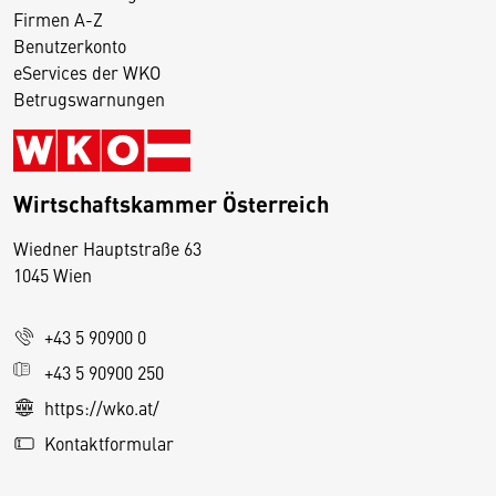
Firmen A-Z
Benutzerkonto
eServices der WKO
Betrugswarnungen
Wirtschaftskammer Österreich
Wiedner Hauptstraße 63
D
1045 Wien
i
e
+43 5 90900 0
s
e
+43 5 90900 250
S
https://wko.at/
e
Kontaktformular
it
e