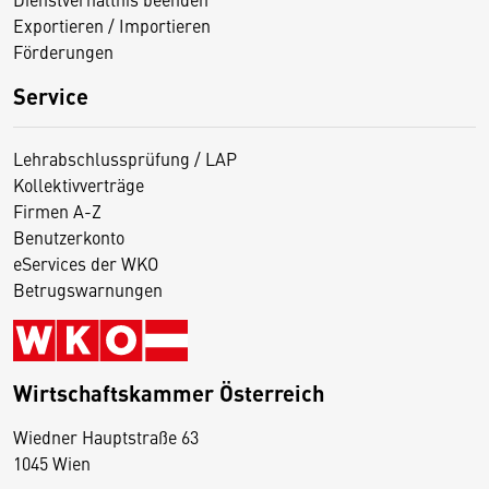
Exportieren / Importieren
Förderungen
Service
Lehrabschlussprüfung / LAP
Kollektivverträge
Firmen A-Z
Benutzerkonto
eServices der WKO
Betrugswarnungen
Wirtschaftskammer Österreich
Wiedner Hauptstraße 63
D
1045 Wien
i