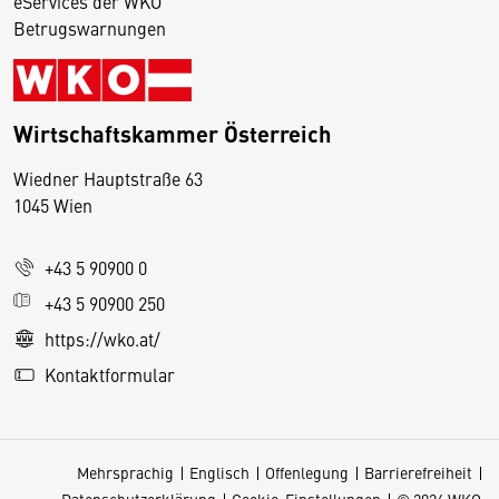
eServices der WKO
Betrugswarnungen
Wirtschaftskammer Österreich
Wiedner Hauptstraße 63
D
1045 Wien
i
e
+43 5 90900 0
s
e
+43 5 90900 250
S
https://wko.at/
e
Kontaktformular
it
e
v
Mehrsprachig
Englisch
Offenlegung
Barrierefreiheit
e
Datenschutzerklärung
Cookie-Einstellungen
© 2026 WKO