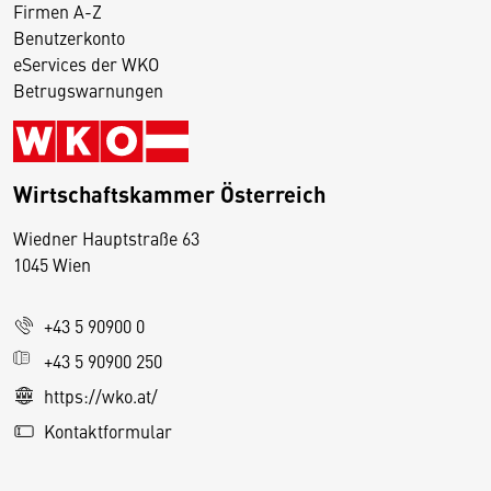
Firmen A-Z
Benutzerkonto
eServices der WKO
Betrugswarnungen
Wirtschaftskammer Österreich
Wiedner Hauptstraße 63
D
1045 Wien
i
e
+43 5 90900 0
s
e
+43 5 90900 250
S
https://wko.at/
e
Kontaktformular
it
e