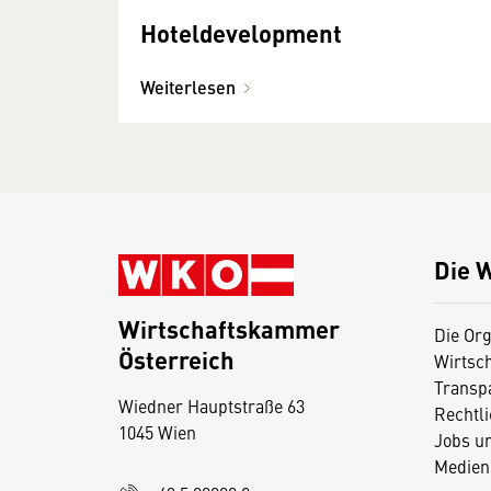
Hoteldevelopment
Weiterlesen
Die 
Wirtschaftskammer
Die Org
Österreich
Wirtsc
D
Transp
Wiedner Hauptstraße 63
i
Rechtl
1045 Wien
Jobs u
e
Medien
s