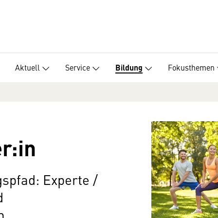
Aktuell
Service
Fokusthemen
Bildung
r:in
gspfad: Experte /
d
n