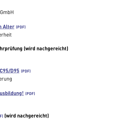
t GmbH
m Alter
erheit
hrprüfung (wird nachgereicht)
n C95/D95
ierung
usbildung!
(wird nachgereicht)