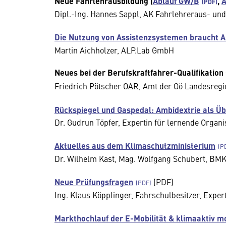
Neue Fahrlehrausbildung (
Ablauf GW/B
,
A
Dipl.-Ing. Hannes Sappl, AK Fahrlehreraus- und
Die Nutzung von Assistenzsystemen braucht A
Martin Aichholzer, ALP.Lab GmbH
Neues bei der Berufskraftfahrer-Qualifikation
Friedrich Pötscher OAR, Amt der Oö Landesregi
Rückspiegel und Gaspedal: Ambidextrie als Ü
Dr. Gudrun Töpfer, Expertin für lernende Organ
Aktuelles aus dem Klimaschutzministerium
Dr. Wilhelm Kast, Mag. Wolfgang Schubert, BM
Neue Prüfungsfragen
(PDF)
Ing. Klaus Köpplinger, Fahrschulbesitzer, Exper
Markthochlauf der E-Mobilität & klimaaktiv m