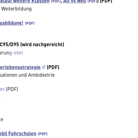
blauf weitere Klassen
,
Alt vs Neu
) (PDF)
 Weiterbildung
usbildung!
 C95/D95 (wird nachgereicht)
erun
g
berlebensstrategie
(PDF)
isationen und Ambidextrie
(PDF)
K
te
obil Fahrschulen