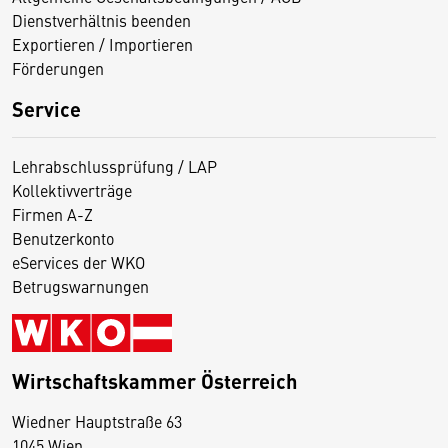
Dienstverhältnis beenden
Exportieren / Importieren
Förderungen
Service
Lehrabschlussprüfung / LAP
Kollektivverträge
Firmen A-Z
Benutzerkonto
eServices der WKO
Betrugswarnungen
Wirtschaftskammer Österreich
Wiedner Hauptstraße 63
D
1045 Wien