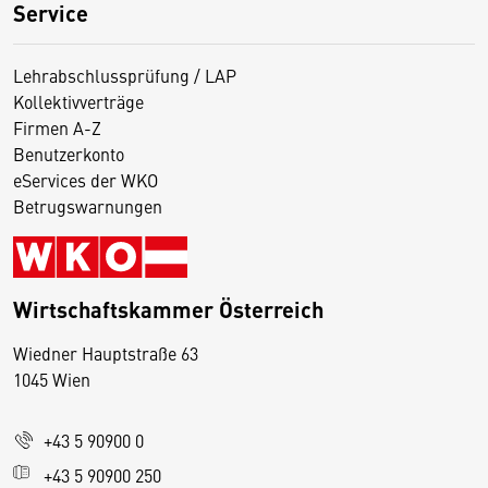
Service
Lehrabschlussprüfung / LAP
Kollektivverträge
Firmen A-Z
Benutzerkonto
eServices der WKO
Betrugswarnungen
Wirtschaftskammer Österreich
Wiedner Hauptstraße 63
D
1045 Wien
i
e
+43 5 90900 0
s
e
+43 5 90900 250