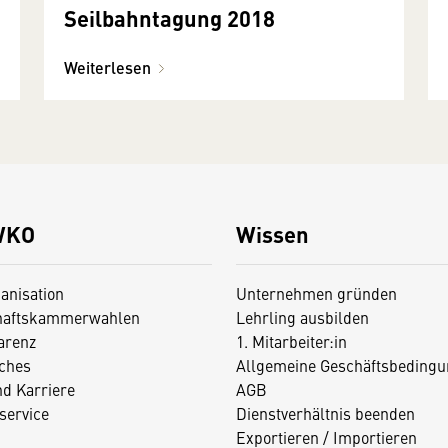
Seilbahntagung 2018
Weiterlesen
WKO
Wissen
anisation
Unternehmen gründen
haftskammerwahlen
Lehrling ausbilden
arenz
1. Mitarbeiter:in
iches
Allgemeine Geschäftsbedingu
nd Karriere
AGB
service
Dienstverhältnis beenden
Exportieren / Importieren