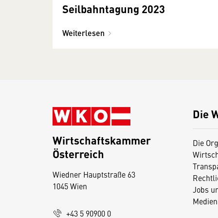
Seilbahntagung 2023
Weiterlesen
Die 
Wirtschaftskammer
Die Org
Österreich
Wirtsc
D
Transp
Wiedner Hauptstraße 63
i
Rechtl
1045 Wien
Jobs u
e
Medien
s
+43 5 90900 0
e