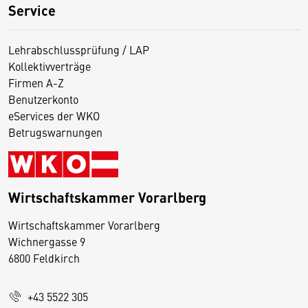
Service
Lehrabschlussprüfung / LAP
Kollektivverträge
Firmen A-Z
Benutzerkonto
eServices der WKO
Betrugswarnungen
Wirtschaftskammer Vorarlberg
D
Wirtschaftskammer Vorarlberg
i
Wichnergasse 9
6800 Feldkirch
e
s
e
+43 5522 305