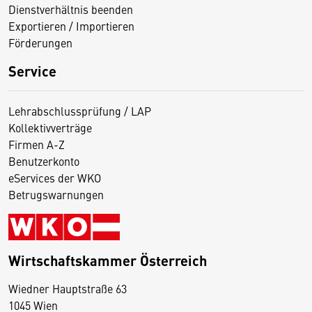
Dienstverhältnis beenden
Exportieren / Importieren
Förderungen
Service
Lehrabschlussprüfung / LAP
Kollektivverträge
Firmen A-Z
Benutzerkonto
eServices der WKO
Betrugswarnungen
Wirtschaftskammer Österreich
Wiedner Hauptstraße 63
D
1045 Wien
i