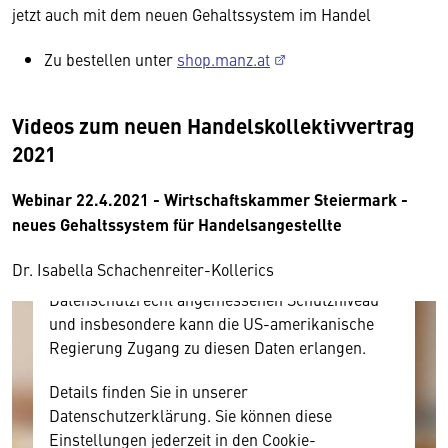
jetzt auch mit dem neuen Gehaltssystem im Handel
Zu bestellen unter
shop.manz.at
Wir benötigen Ihre Zustimmung
Videos zum neuen Handelskollektivvertrag
Hier würden wir Ihnen gerne einen externen
2021
Inhalt anzeigen. Dafür benötigen wir allerdings
Ihre Zustimmung, da Ihr Browser
Webinar 22.4.2021 - Wirtschaftskammer Steiermark -
personenbezogene technische Daten zu Geräten
neues Gehaltssystem für Handelsangestellte
und Nutzerverhalten mitunter mit US-
amerikanischen Anbietern austauscht.
Dr. Isabella Schachenreiter-Kollerics
Diese Daten unterliegen keinem dem EU-
Datenschutzrecht angemessenen Schutzniveau
und insbesondere kann die US-amerikanische
Regierung Zugang zu diesen Daten erlangen.
Details finden Sie in unserer
Datenschutzerklärung. Sie können diese
Einstellungen jederzeit in den Cookie-