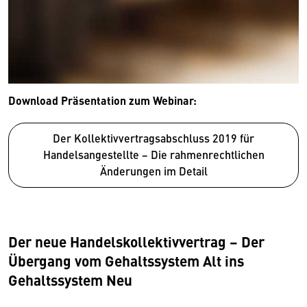
Download Präsentation zum Webinar:
Der Kollektivvertragsabschluss 2019 für
Handelsangestellte − Die rahmenrechtlichen
Änderungen im Detail
Wir benötigen Ihre Zustimmung
Hier würden wir Ihnen gerne einen externen
Inhalt anzeigen. Dafür benötigen wir allerdings
Der neue Handelskollektivvertrag – Der
Ihre Zustimmung, da Ihr Browser
Übergang vom Gehaltssystem Alt ins
personenbezogene technische Daten zu Geräten
Gehaltssystem Neu
und Nutzerverhalten mitunter mit US-
amerikanischen Anbietern austauscht.