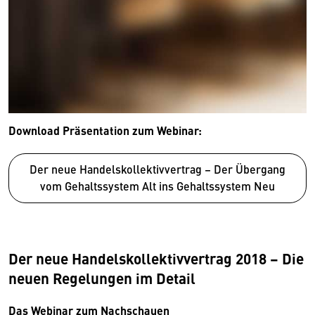
Download Präsentation zum Webinar:
Der neue Handelskollektivvertrag – Der Übergang
Wir benötigen Ihre Zustimmung
vom Gehaltssystem Alt ins Gehaltssystem Neu
Hier würden wir Ihnen gerne einen externen
Inhalt anzeigen. Dafür benötigen wir allerdings
Ihre Zustimmung, da Ihr Browser
Der neue Handelskollektivvertrag 2018 – Die
personenbezogene technische Daten zu Geräten
neuen Regelungen im Detail
und Nutzerverhalten mitunter mit US-
amerikanischen Anbietern austauscht.
Das Webinar zum Nachschauen