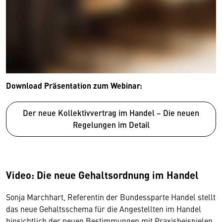
Download Präsentation zum Webinar:
Der neue Kollektivvertrag im Handel − Die neuen
Regelungen im Detail
Wir benötigen Ihre Zustimmung
Hier würden wir Ihnen gerne einen externen
Video: Die neue Gehaltsordnung im Handel
Inhalt anzeigen. Dafür benötigen wir allerdings
Ihre Zustimmung, da Ihr Browser
Sonja Marchhart, Referentin der Bundessparte Handel stellt
personenbezogene technische Daten zu Geräten
das neue Gehaltsschema für die Angestellten im Handel
und Nutzerverhalten mitunter mit US-
hinsichtlich der neuen Bestimmungen mit Praxisbeispielen