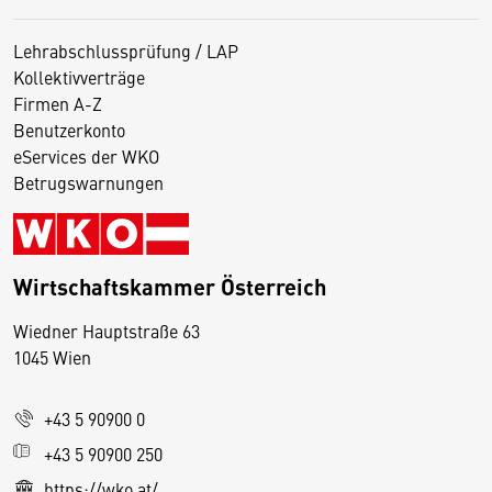
Lehrabschlussprüfung / LAP
Kollektivverträge
Firmen A-Z
Benutzerkonto
eServices der WKO
Betrugswarnungen
Wirtschaftskammer Österreich
Wiedner Hauptstraße 63
D
1045 Wien
i
e
+43 5 90900 0
s
e
+43 5 90900 250
S
https://wko.at/