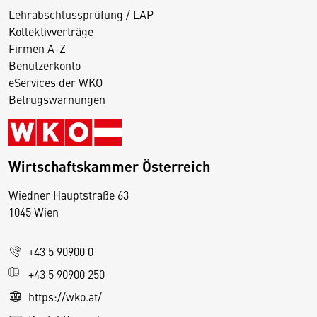
Lehrabschlussprüfung / LAP
Kollektivverträge
Firmen A-Z
Benutzerkonto
eServices der WKO
Betrugswarnungen
Wirtschaftskammer Österreich
Wiedner Hauptstraße 63
D
1045 Wien
i
e
+43 5 90900 0
s
e
+43 5 90900 250
S
https://wko.at/
e