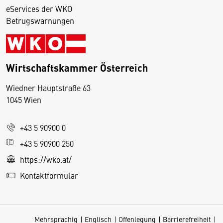
eServices der WKO
Betrugswarnungen
Wirtschaftskammer Österreich
Wiedner Hauptstraße 63
D
1045 Wien
i
e
+43 5 90900 0
s
e
+43 5 90900 250
S
https://wko.at/
e
Kontaktformular
it
e
v
Mehrsprachig
Englisch
Offenlegung
Barrierefreiheit