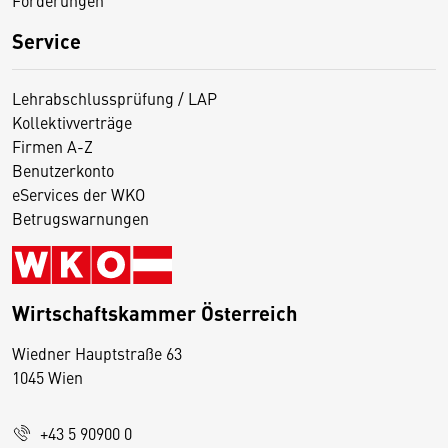
Service
Lehrabschlussprüfung / LAP
Kollektivverträge
Firmen A-Z
Benutzerkonto
eServices der WKO
Betrugswarnungen
Wirtschaftskammer Österreich
Wiedner Hauptstraße 63
D
1045 Wien
i
e
+43 5 90900 0
s