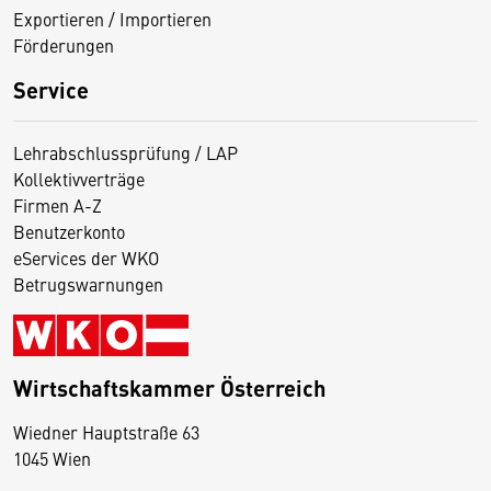
Exportieren / Importieren
Förderungen
Service
Lehrabschlussprüfung / LAP
Kollektivverträge
Firmen A-Z
Benutzerkonto
eServices der WKO
Betrugswarnungen
Wirtschaftskammer Österreich
Wiedner Hauptstraße 63
D
1045 Wien
i