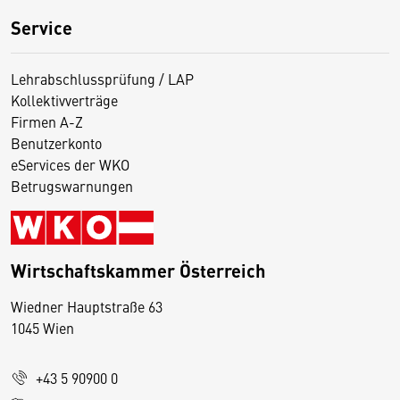
Service
Lehrabschlussprüfung / LAP
Kollektivverträge
Firmen A-Z
Benutzerkonto
eServices der WKO
Betrugswarnungen
Wirtschaftskammer Österreich
Wiedner Hauptstraße 63
D
1045 Wien
i
e
+43 5 90900 0
s