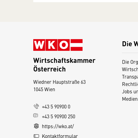
Die 
Wirtschaftskammer
Die Org
Österreich
Wirtsc
D
Transp
Wiedner Hauptstraße 63
i
Rechtl
1045 Wien
Jobs u
e
Medien
s
+43 5 90900 0
e
+43 5 90900 250
S
e
https://wko.at/
it
Kontaktformular