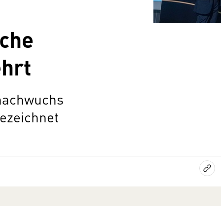
che
hrt
enachwuchs
gezeichnet