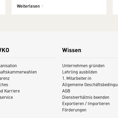
wurden für außergewöhnliche
Weiterlesen
Leistungen geehrt
WKO
Wissen
anisation
Unternehmen gründen
haftskammerwahlen
Lehrling ausbilden
arenz
1. Mitarbeiter:in
iches
Allgemeine Geschäftsbedingu
nd Karriere
AGB
service
Dienstverhältnis beenden
Exportieren / Importieren
Förderungen