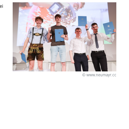
ei
© www.neumayr.cc