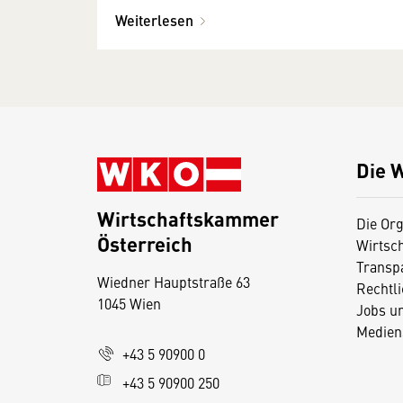
Weiterlesen
Die 
Wirtschaftskammer
Die Org
Österreich
Wirtsc
D
Transp
Wiedner Hauptstraße 63
i
Rechtl
1045 Wien
Jobs u
e
Medien
s
+43 5 90900 0
e
+43 5 90900 250
S