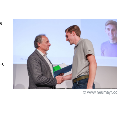
se
a,
© www.neumayr.cc