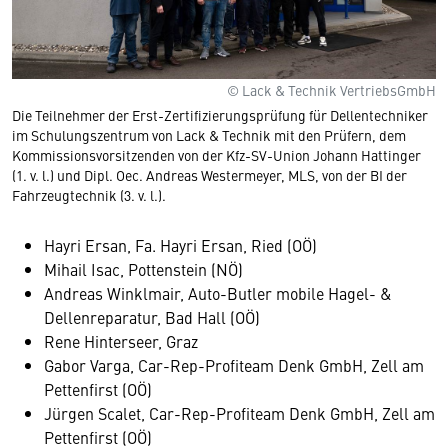
© Lack & Technik VertriebsGmbH
Die Teilnehmer der Erst-Zertifizierungsprüfung für Dellentechniker
im Schulungszentrum von Lack & Technik mit den Prüfern, dem
Kommissionsvorsitzenden von der Kfz-SV-Union Johann Hattinger
(1. v. l.) und Dipl. Oec. Andreas Westermeyer, MLS, von der BI der
Fahrzeugtechnik (3. v. l.).
Hayri Ersan, Fa. Hayri Ersan, Ried (OÖ)
Mihail Isac, Pottenstein (NÖ)
Andreas Winklmair, Auto-Butler mobile Hagel- &
Dellenreparatur, Bad Hall (OÖ)
Rene Hinterseer, Graz
Gabor Varga, Car-Rep-Profiteam Denk GmbH, Zell am
Pettenfirst (OÖ)
Jürgen Scalet, Car-Rep-Profiteam Denk GmbH, Zell am
Pettenfirst (OÖ)