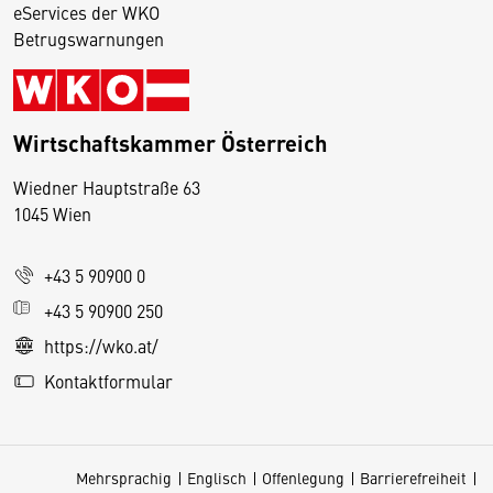
eServices der WKO
Betrugswarnungen
Wirtschaftskammer Österreich
Wiedner Hauptstraße 63
D
1045 Wien
i
e
+43 5 90900 0
s
e
+43 5 90900 250
S
https://wko.at/
e
Kontaktformular
it
e
v
Mehrsprachig
Englisch
Offenlegung
Barrierefreiheit
e