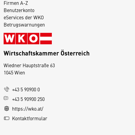
Firmen A-Z
Benutzerkonto
eServices der WKO
Betrugswarnungen
Wirtschaftskammer Österreich
Wiedner Hauptstraße 63
D
1045 Wien
i
e
+43 5 90900 0
s
e
+43 5 90900 250
S
https://wko.at/
e
Kontaktformular
it
e