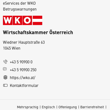
eServices der WKO
Betrugswarnungen
Wirtschaftskammer Österreich
Wiedner Hauptstraße 63
D
1045 Wien
i
e
+43 5 90900 0
s
e
+43 5 90900 250
S
https://wko.at/
e
Kontaktformular
it
e
v
Mehrsprachig
Englisch
Offenlegung
Barrierefreiheit
e