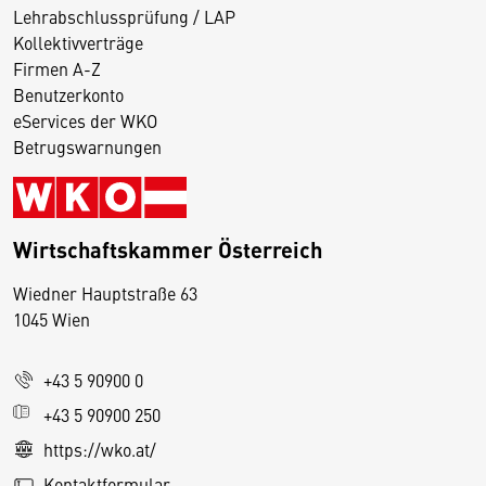
Lehrabschlussprüfung / LAP
Kollektivverträge
Firmen A-Z
Benutzerkonto
eServices der WKO
Betrugswarnungen
Wirtschaftskammer Österreich
Wiedner Hauptstraße 63
D
1045 Wien
i
e
+43 5 90900 0
s
e
+43 5 90900 250
S
https://wko.at/
e
Kontaktformular