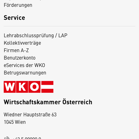
Förderungen
Service
Lehrabschlussprüfung / LAP
Kollektivverträge
Firmen A-Z
Benutzerkonto
eServices der WKO
Betrugswarnungen
Wirtschaftskammer Österreich
Wiedner Hauptstraße 63
D
1045 Wien
i
e
+43 5 90900 0