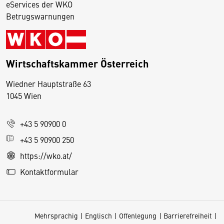
eServices der WKO
Betrugswarnungen
Wirtschaftskammer Österreich
Wiedner Hauptstraße 63
D
1045 Wien
i
e
+43 5 90900 0
s
e
+43 5 90900 250
S
https://wko.at/
e
Kontaktformular
it
e
v
Mehrsprachig
Englisch
Offenlegung
Barrierefreiheit
e