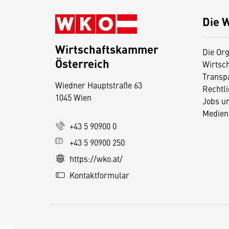
Die 
Wirtschaftskammer
Die Org
Österreich
Wirtsc
D
Transp
Wiedner Hauptstraße 63
i
Rechtl
1045 Wien
Jobs u
e
Medien
s
+43 5 90900 0
e
+43 5 90900 250
S
e
https://wko.at/
it
Kontaktformular
e
v
e
r