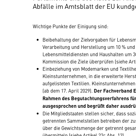
Abfälle im Amtsblatt der EU kundgem
Wichtige Punkte der Einigung sind:
Beibehaltung der Zielvorgaben für Lebensmi
Verarbeitung und Herstellung um 10 % und 
Lebensmitteldiensten und Haushalten um 30
Kommission die Ziele überprüfen (siehe Arti
Einbeziehung von Modemarken und Textilhers
Kleinstunternehmen, in die erweiterte Hers
aufgelisteten Textilien. Kleinstunternehme
(ab dem 17. April 2029).
Der Fachverband E
Rahmen des Begutachtungsverfahrens für
ausgesprochen und begrüßt daher ausdrück
Die Mitgliedstaaten stellen sicher, dass soz
getrennten Sammelstellen betreiben der zu
über die Gewichtsmenge der getrennt gesam
übermitteln (siehe Artikel 22c Abs. 12).