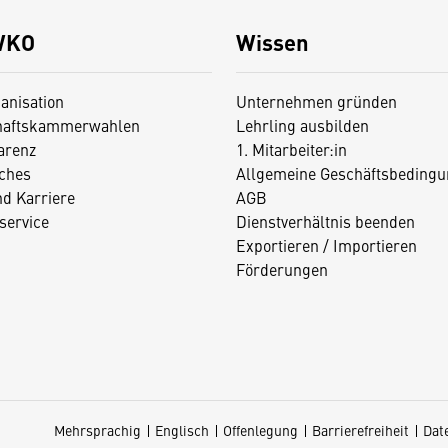
WKO
Wissen
anisation
Unternehmen gründen
haftskammerwahlen
Lehrling ausbilden
arenz
1. Mitarbeiter:in
iches
Allgemeine Geschäftsbedingu
nd Karriere
AGB
service
Dienstverhältnis beenden
Exportieren / Importieren
Förderungen
Mehrsprachig
Englisch
Offenlegung
Barrierefreiheit
Dat