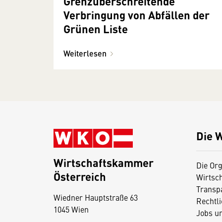
Grenzüberschreitende
Verbringung von Abfällen der
Grünen Liste
Weiterlesen
Die 
Wirtschaftskammer
Die Org
Österreich
Wirtsc
D
Transp
Wiedner Hauptstraße 63
i
Rechtl
1045 Wien
Jobs u
e