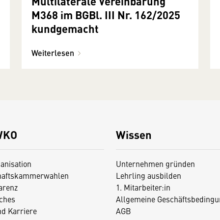
Multilaterale Vereinbarung
M368 im BGBl. III Nr. 162/2025
kundgemacht
Weiterlesen
WKO
Wissen
anisation
Unternehmen gründen
haftskammerwahlen
Lehrling ausbilden
arenz
1. Mitarbeiter:in
iches
Allgemeine Geschäftsbedingu
nd Karriere
AGB