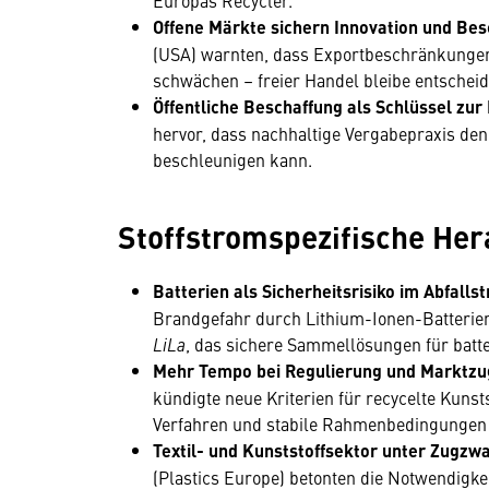
Europas Recycler.
Offene Märkte sichern Innovation und Bes
(USA) warnten, dass Exportbeschränkungen
schwächen – freier Handel bleibe entschei
Öffentliche Beschaffung als Schlüssel zur
hervor, dass nachhaltige Vergabepraxis de
beschleunigen kann.
Stoffstromspezifische He
Batterien als Sicherheitsrisiko im Abfalls
Brandgefahr durch Lithium-Ionen-Batterien 
LiLa
, das sichere Sammellösungen für batter
Mehr Tempo bei Regulierung und Marktzu
kündigte neue Kriterien für recycelte Kunst
Verfahren und stabile Rahmenbedingungen 
Textil- und Kunststoffsektor unter Zugzw
(Plastics Europe) betonten die Notwendigke