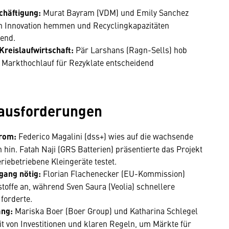
chäftigung:
Murat Bayram (VDM) und Emily Sanchez
 Innovation hemmen und Recyclingkapazitäten
dend.
 Kreislaufwirtschaft:
Pär Larshans (Ragn-Sells) hob
n Markthochlauf für Rezyklate entscheidend
rausforderungen
trom:
Federico Magalini (dss+) wies auf die wachsende
hin. Fatah Naji (GRS Batterien) präsentierte das Projekt
iebetriebene Kleingeräte testet.
gang nötig:
Florian Flachenecker (EU-Kommission)
stoffe an, während Sven Saura (Veolia) schnellere
forderte.
ang:
Mariska Boer (Boer Group) und Katharina Schlegel
it von Investitionen und klaren Regeln, um Märkte für