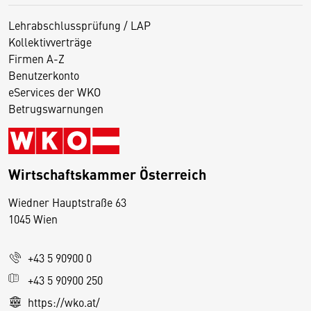
Lehrabschlussprüfung / LAP
Kollektivverträge
Firmen A-Z
Benutzerkonto
eServices der WKO
Betrugswarnungen
Wirtschaftskammer Österreich
Wiedner Hauptstraße 63
D
1045 Wien
i
e
+43 5 90900 0
s
e
+43 5 90900 250
S
https://wko.at/