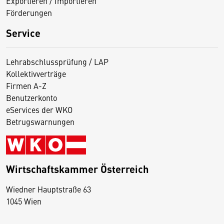
Exportieren / Importieren
Förderungen
Service
Lehrabschlussprüfung / LAP
Kollektivverträge
Firmen A-Z
Benutzerkonto
eServices der WKO
Betrugswarnungen
Wirtschaftskammer Österreich
Wiedner Hauptstraße 63
D
1045 Wien
i
e