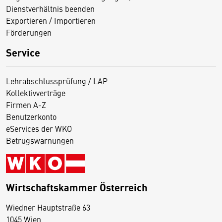
Dienstverhältnis beenden
Exportieren / Importieren
Förderungen
Service
Lehrabschlussprüfung / LAP
Kollektivverträge
Firmen A-Z
Benutzerkonto
eServices der WKO
Betrugswarnungen
Wirtschaftskammer Österreich
Wiedner Hauptstraße 63
D
1045 Wien