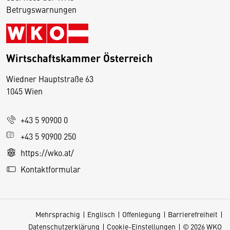
Betrugswarnungen
Wirtschaftskammer Österreich
Wiedner Hauptstraße 63
D
1045 Wien
i
e
+43 5 90900 0
s
e
+43 5 90900 250
S
https://wko.at/
e
Kontaktformular
it
e
v
Mehrsprachig
Englisch
Offenlegung
Barrierefreiheit
e
Datenschutzerklärung
Cookie-Einstellungen
© 2026 WKO