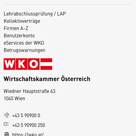
Lehrabschlussprüfung / LAP
Kollektivverträge
Firmen A-Z
Benutzerkonto
eServices der WKO
Betrugswarnungen
Wirtschaftskammer Österreich
Wiedner Hauptstraße 63
D
1045 Wien
i
e
+43 5 90900 0
s
e
+43 5 90900 250
S
https://wko.at/