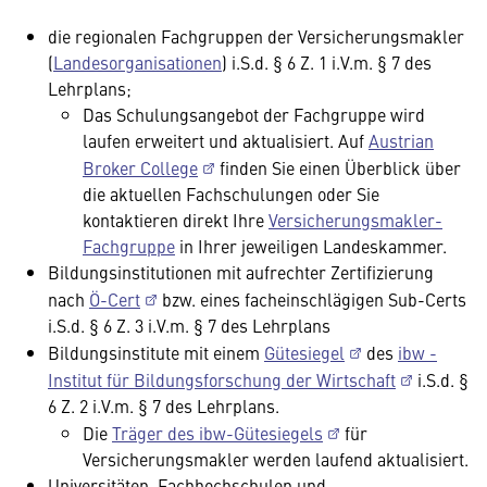
die regionalen Fachgruppen der Versicherungsmakler
(
Landesorganisationen
) i.S.d. § 6 Z. 1 i.V.m. § 7 des
Lehrplans;
Das Schulungsangebot der Fachgruppe wird
laufen erweitert und aktualisiert. Auf
Austrian
Broker College
finden Sie einen Überblick über
die aktuellen Fachschulungen oder Sie
kontaktieren direkt Ihre
Versicherungsmakler-
Fachgruppe
in Ihrer jeweiligen Landeskammer.
Bildungsinstitutionen mit aufrechter Zertifizierung
nach
Ö-Cert
bzw. eines facheinschlägigen Sub-Certs
i.S.d. § 6 Z. 3 i.V.m. § 7 des Lehrplans
Bildungsinstitute mit einem
Gütesiegel
des
ibw -
Institut für Bildungsforschung der Wirtschaft
i.S.d. §
6 Z. 2 i.V.m. § 7 des Lehrplans.
Die
Träger des ibw-Gütesiegels
für
Versicherungsmakler werden laufend aktualisiert.
Universitäten, Fachhochschulen und