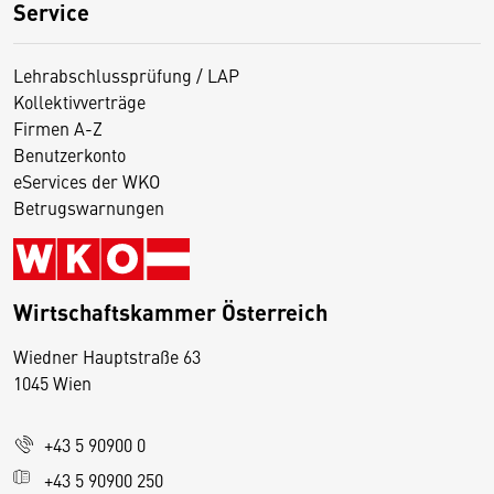
Service
Lehrabschlussprüfung / LAP
Kollektivverträge
Firmen A-Z
Benutzerkonto
eServices der WKO
Betrugswarnungen
Wirtschaftskammer Österreich
Wiedner Hauptstraße 63
D
1045 Wien
i
e
+43 5 90900 0
s
e
+43 5 90900 250