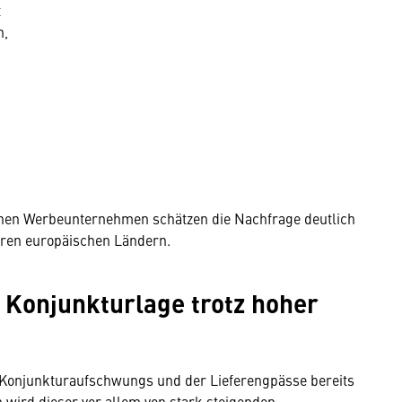
t
n,
n
schen Werbeunternehmen schätzen die Nachfrage deutlich
ren europäischen Ländern.
 Konjunkturlage trotz hoher
s Konjunkturaufschwungs und der Lieferengpässe bereits
n wird dieser vor allem von stark steigenden