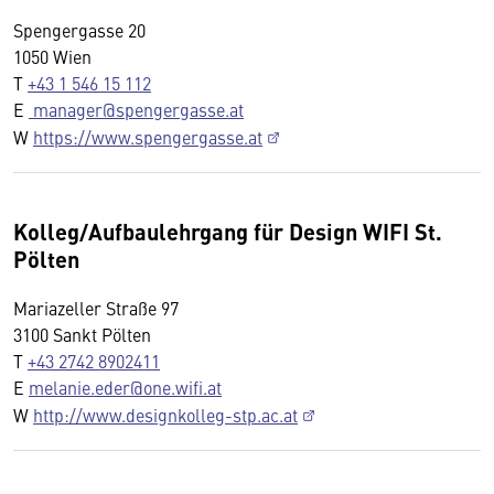
Spengergasse 20
1050 Wien
T
+43 1 546 15 112
E
manager@spengergasse.at
W
https://www.spengergasse.at
Kolleg/Aufbaulehrgang für Design WIFI St.
Pölten
Mariazeller Straße 97
3100 Sankt Pölten
T
+43 2742 8902411
E
melanie.eder@one.wifi.at
W
http://www.designkolleg-stp.ac.at