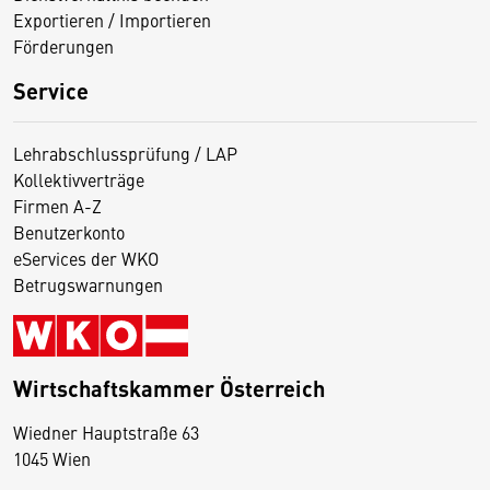
Exportieren / Importieren
Förderungen
Service
Lehrabschlussprüfung / LAP
Kollektivverträge
Firmen A-Z
Benutzerkonto
eServices der WKO
Betrugswarnungen
Wirtschaftskammer Österreich
Wiedner Hauptstraße 63
D
1045 Wien
i