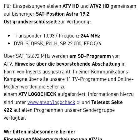
Für Einspeisungen stehen
ATV HD
und
ATV2 HD
gemeinsam
auf bisheriger
SAT-Position Astra 19,2
Ost
grundverschlüsselt
zur Verfügung:
Transponder 1.003 / Frequenz
244 MHz
DVB-S, QPSK, Pol.H, SR 22.000, FEC 5/6
Über SAT 12.692 MHz werden
am SD-Programm
von
ATV,
Hinweise über die bevorstehende Abschaltung
in
Form von Inserts ausgestrahlt. In einer Kommunikations-
Kampagne über alle unsere 11 TV-Programme und Online-
Medien werden die Seher zu
einem
ATV
LOGOCHECK
aufgefordert. Informationen hierzu
sind unter
www.atv.at/logocheck
und
Teletext Seite
422
auf allen Programmen unserer Sendergruppe
verfügbar.
Wir bitten insbesondere bei der
Einspeisung/Weiterverarbeitung von ATV in