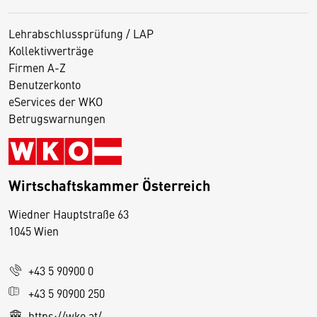
Lehrabschlussprüfung / LAP
Kollektivverträge
Firmen A-Z
Benutzerkonto
eServices der WKO
Betrugswarnungen
Wirtschaftskammer Österreich
Wiedner Hauptstraße 63
D
1045 Wien
i
e
+43 5 90900 0
s
e
+43 5 90900 250
S
https://wko.at/