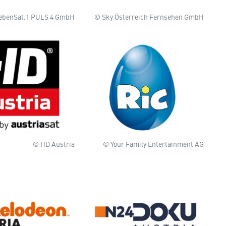
ebenSat.1 PULS 4 GmbH
© Sky Österreich Fernsehen GmbH
© HD Austria
© Your Family Entertainment AG