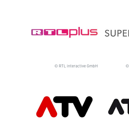
© RTL interactive GmbH
©