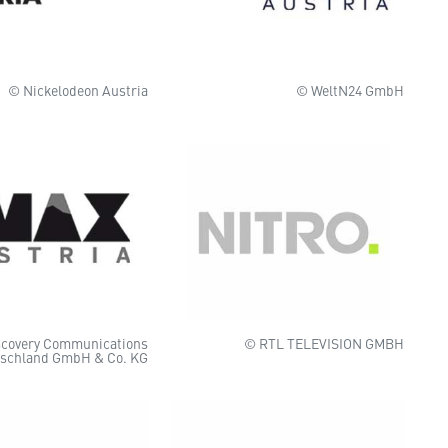
© Nickelodeon Austria
© WeltN24 GmbH
scovery Communications
© RTL TELEVISION GMBH
schland GmbH & Co. KG