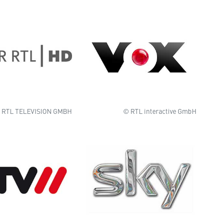
 RTL TELEVISION GMBH
© RTL interactive GmbH