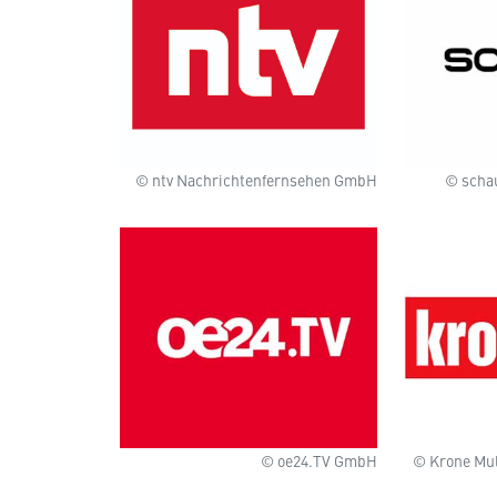
© ntv Nachrichtenfernsehen GmbH
© scha
© oe24.TV GmbH
© Krone Mu