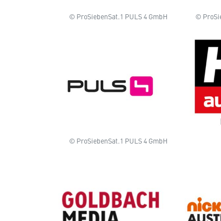
© ProSiebenSat.1 PULS 4 GmbH
© ProSi
© ProSiebenSat.1 PULS 4 GmbH