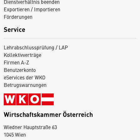
Dienstverhältnis beenden
Exportieren / Importieren
Förderungen
Service
Lehrabschlussprüfung / LAP
Kollektivverträge
Firmen A-Z
Benutzerkonto
eServices der WKO
Betrugswarnungen
Wirtschaftskammer Österreich
Wiedner Hauptstraße 63
D
1045 Wien
i