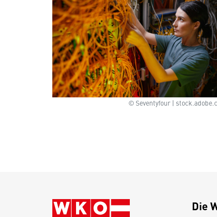
© Seventyfour | stock.adobe
Die 