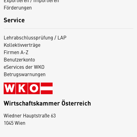
Exportieren / Importieren
Förderungen
Service
Lehrabschlussprüfung / LAP
Kollektivverträge
Firmen A-Z
Benutzerkonto
eServices der WKO
Betrugswarnungen
Wirtschaftskammer Österreich
Wiedner Hauptstraße 63
D
1045 Wien
i
e