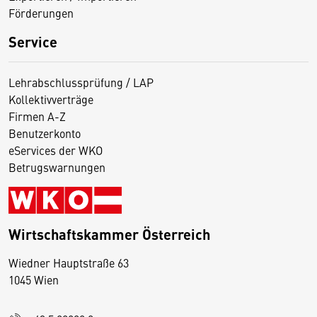
Förderungen
Service
Lehrabschlussprüfung / LAP
Kollektivverträge
Firmen A-Z
Benutzerkonto
eServices der WKO
Betrugswarnungen
Wirtschaftskammer Österreich
Wiedner Hauptstraße 63
D
1045 Wien
i
e