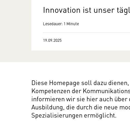
Innovation ist unser täg
Lesedauer: 1 Minute
19.09.2025
Wir benötigen Ihre
Zustimmung
Hier würden wir Ihnen gerne einen
externen Inhalt anzeigen. Dafür
Diese Homepage soll dazu dienen,
benötigen wir allerdings Ihre
Zustimmung, da Ihr Browser
Kompetenzen der Kommunikationsel
personenbezogene technische Daten
informieren wir sie hier auch übe
zu Geräten und Nutzerverhalten
Ausbildung, die durch die neue mo
mitunter mit US-amerikanischen
Spezialisierungen ermöglicht.
Anbietern austauscht.
Diese Daten unterliegen keinem dem