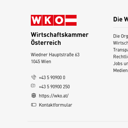
Die 
Wirtschaftskammer
Die Org
Österreich
Wirtsc
D
Transp
Wiedner Hauptstraße 63
i
Rechtl
1045 Wien
Jobs u
e
Medien
s
+43 5 90900 0
e
+43 5 90900 250
S
e
https://wko.at/
it
Kontaktformular
e
v
e