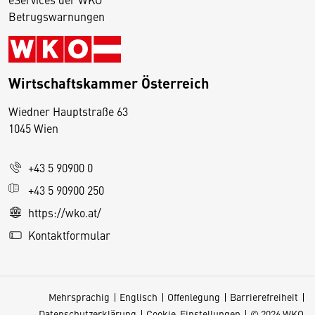
Betrugswarnungen
Wirtschaftskammer Österreich
Wiedner Hauptstraße 63
D
1045 Wien
i
e
+43 5 90900 0
s
e
+43 5 90900 250
S
https://wko.at/
e
Kontaktformular
it
e
v
Mehrsprachig
Englisch
Offenlegung
Barrierefreiheit
e
Datenschutzerklärung
Cookie-Einstellungen
© 2026 WKO